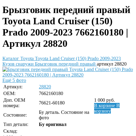
Брызговик передний правый
Toyota Land Cruiser (150)
Prado 2009-2023 7662160180 |
Артикул 28820
Каталог
Toyota
Toyota Land Cruiser (150) Prado 2009-2023
Кузов снаружи
Брызговик передний правый
артикул 28820
Ещё 5 фото
Артикул:
28820
OEM:
7662160180
Доп. ОЕМ
1 000
руб.
76621-60180
номера:
В корзине
В
корзину
Бу деталь. Состояние на
Состояние:
фото
Тип детали:
Бу оригинал
Склад: