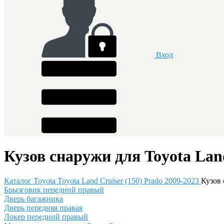
Вход
Кузов снаружи для Toyota Land
Каталог
Toyota
Toyota Land Cruiser (150) Prado 2009-2023
Кузов
Брызговик передний правый
Дверь багажника
Дверь передняя правая
Локер передний правый