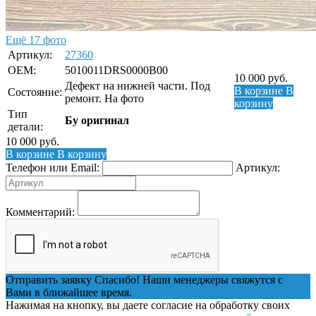
Ещё 17 фото
Артикул:
27360
OEM:
5010011DRS0000B00
10 000
руб.
Дефект на нижней части. Под
В корзине
В
Состояние:
ремонт. На фото
корзину
Тип
Бу оригинал
детали:
10 000
руб.
В корзине
В корзину
Телефон или Email:
Артикул:
Комментарий:
Отправить заявку
Спасибо! Наши менеджеры свяжутся с
Вами в ближайшее время.
Нажимая на кнопку, вы даете согласие на обработку своих