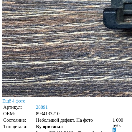
Ещё 4 фото
Артикул:
28891
OEM:
8934133210
Состояние:
Небольшой дефект. На фото
1 000
руб.
Тип детали:
Бу оригинал
В