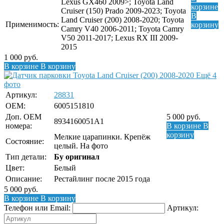
Lexus GX460 2009>; Toyota Land
корзине
Cruiser (150) Prado 2009-2023; Toyota
В
Land Cruiser (200) 2008-2020; Toyota
Применимость:
корзину
Camry V40 2006-2011; Toyota Camry
V50 2011-2017; Lexus RX III 2009-
2015
1 000
руб.
В корзине
В корзину
Ещё 4
фото
Артикул:
28831
OEM:
6005151810
Доп. ОЕМ
5 000
руб.
8934160051A1
номера:
В корзине
В
корзину
Мелкие царапинки. Крепёж
Состояние:
целый. На фото
Тип детали:
Бу оригинал
Цвет:
Белый
Описание:
Рестайлинг после 2015 года
5 000
руб.
В корзине
В корзину
Телефон или Email:
Артикул: