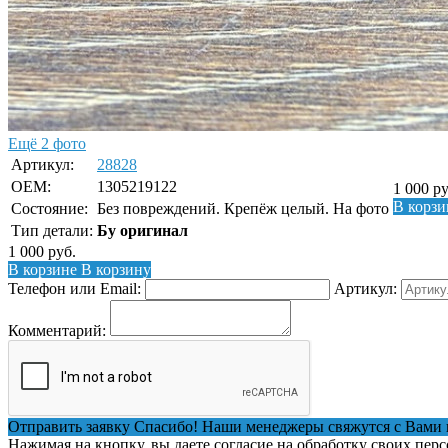
Ещё 2 фото
Артикул:
28828
OEM:
1305219122
1 000
ру
В корзи
Состояние:
Без повреждений. Крепёж целый. На фото
Тип детали:
Бу оригинал
1 000
руб.
В корзине
В корзину
Телефон или Email:
Артикул:
Комментарий:
Отправить заявку
Спасибо! Наши менеджеры свяжутся с Вами 
Нажимая на кнопку, вы даете согласие на обработку своих пер