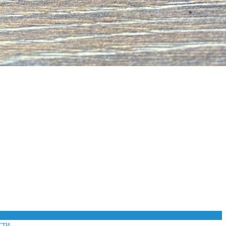
сти
.