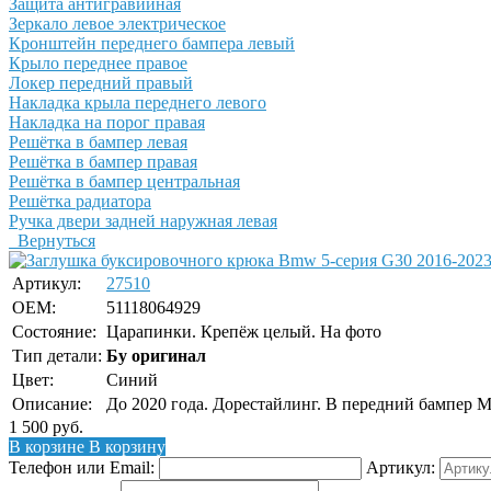
Защита антигравийная
Зеркало левое электрическое
Кронштейн переднего бампера левый
Крыло переднее правое
Локер передний правый
Накладка крыла переднего левого
Накладка на порог правая
Решётка в бампер левая
Решётка в бампер правая
Решётка в бампер центральная
Решётка радиатора
Ручка двери задней наружная левая
Вернуться
Артикул:
27510
OEM:
51118064929
Состояние:
Царапинки. Крепёж целый. На фото
Тип детали:
Бу оригинал
Цвет:
Синий
Описание:
До 2020 года. Дорестайлинг. В передний бампер M
1 500
руб.
В корзине
В корзину
Телефон или Email:
Артикул: