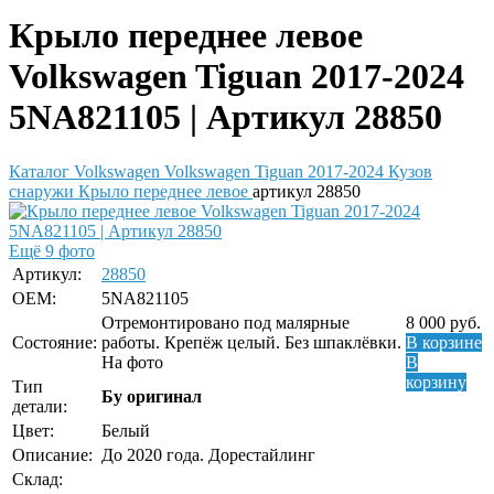
Крыло переднее левое
Volkswagen Tiguan 2017-2024
5NA821105 | Артикул 28850
Каталог
Volkswagen
Volkswagen Tiguan 2017-2024
Кузов
снаружи
Крыло переднее левое
артикул 28850
Ещё 9 фото
Артикул:
28850
OEM:
5NA821105
Отремонтировано под малярные
8 000
руб.
Состояние:
работы. Крепёж целый. Без шпаклёвки.
В корзине
На фото
В
корзину
Тип
Бу оригинал
детали:
Цвет:
Белый
Описание:
До 2020 года. Дорестайлинг
Склад: