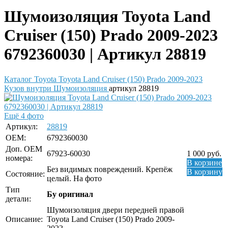
Шумоизоляция Toyota Land
Cruiser (150) Prado 2009-2023
6792360030 | Артикул 28819
Каталог
Toyota
Toyota Land Cruiser (150) Prado 2009-2023
Кузов внутри
Шумоизоляция
артикул 28819
Ещё 4 фото
Артикул:
28819
OEM:
6792360030
Доп. ОЕМ
67923-60030
1 000
руб.
номера:
В корзине
Без видимых повреждений. Крепёж
В корзину
Состояние:
целый. На фото
Тип
Бу оригинал
детали:
Шумоизоляция двери передней правой
Описание:
Toyota Land Cruiser (150) Prado 2009-