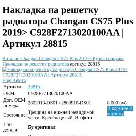
Накладка на решетку
радиатора Changan CS75 Plus
2019> C928F2713020100AA |
Артикул 28815
Каталог
Changan
Changan CS75 Plus 2019>
Кузов снаружи
Накладка на решетку радиатора
артикул 28815
Ещё 8 фото
Артикул:
28815
OEM:
C928F2713020100AA
Доп. ОЕМ
2803913-DS01 / 2803910-DS01
8 000
руб.
номера:
В корзине
В
Трещина на нижней невидимой
корзину
Состояние:
части. Крепёж целый. На фото
Тип
Бу оригинал
детали: