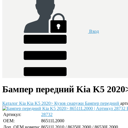
Вход
Бампер передний Kia K5 2020>
Каталог
Kia
Kia K5 2020>
Кузов снаружи
Бампер передний
арт
Артикул:
28732
OEM:
86511L2000
Доп. ОЕМ номера:
86511L2010 / 86350L2000 / 86530L2000