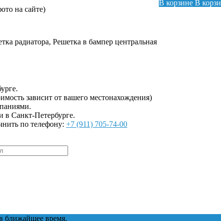
В корзине
В корз
ото на сайте)
етка радиатора, Решетка в бампер центральная
урге.
имость зависит от вашего местонахождения)
мпаниями.
и в Санкт-Петербурге.
чнить по телефону:
+7 (911) 705-74-00
в ближайшее время.