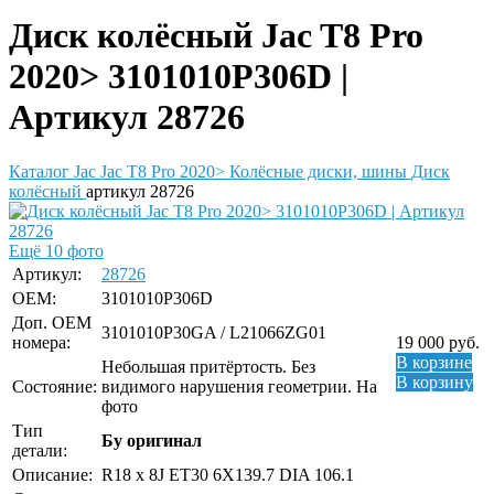
Диск колёсный Jac T8 Pro
2020> 3101010P306D |
Артикул 28726
Каталог
Jac
Jac T8 Pro 2020>
Колёсные диски, шины
Диск
колёсный
артикул 28726
Ещё 10 фото
Артикул:
28726
OEM:
3101010P306D
Доп. ОЕМ
3101010P30GA / L21066ZG01
номера:
19 000
руб.
В корзине
Небольшая притёртость. Без
В корзину
Состояние:
видимого нарушения геометрии. На
фото
Тип
Бу оригинал
детали:
Описание:
R18 x 8J ET30 6X139.7 DIA 106.1