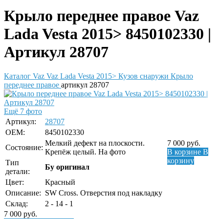
Крыло переднее правое Vaz
Lada Vesta 2015> 8450102330 |
Артикул 28707
Каталог
Vaz
Vaz Lada Vesta 2015>
Кузов снаружи
Крыло
переднее правое
артикул 28707
Ещё 7 фото
Артикул:
28707
OEM:
8450102330
Мелкий дефект на плоскости.
7 000
руб.
Состояние:
Крепёж целый. На фото
В корзине
В
корзину
Тип
Бу оригинал
детали:
Цвет:
Красный
Описание:
SW Cross. Отверстия под накладку
Склад:
2 - 14 - 1
7 000
руб.