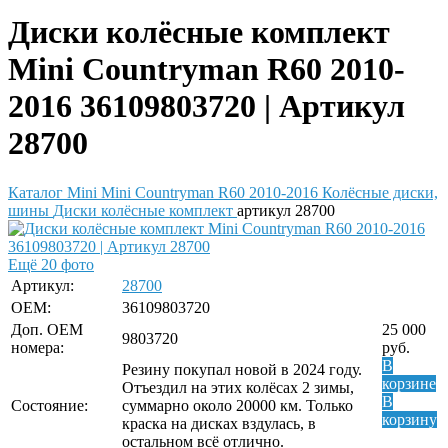
Диски колёсные комплект
Mini Countryman R60 2010-
2016 36109803720 | Артикул
28700
Каталог
Mini
Mini Countryman R60 2010-2016
Колёсные диски,
шины
Диски колёсные комплект
артикул 28700
Ещё 20 фото
Артикул:
28700
OEM:
36109803720
Доп. ОЕМ
25 000
9803720
номера:
руб.
В
Резину покупал новой в 2024 году.
корзине
Отъездил на этих колёсах 2 зимы,
В
Состояние:
суммарно около 20000 км. Только
корзину
краска на дисках вздулась, в
остальном всё отлично.