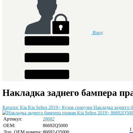
Вход
Накладка заднего бампера пра
Каталог
Kia
Kia Seltos 2019>
Кузов снаружи
Накладка заднего 
Артикул:
28682
OEM:
86692Q5000
1
Доп. ОЕМ номера:
86692-Q5000