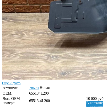
Ещё 7 фото
Новая
Артикул:
28670
OEM:
655134L200
Доп. ОЕМ
10 000
руб.
65513-4L200
номера:
В корзине