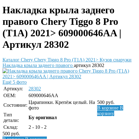
Накладка крыла заднего
правого Chery Tiggo 8 Pro
(T1A) 2021> 609000646AA |
Артикул 28302
Каталог
Chery
Chery Tiggo 8 Pro (T1A) 2021>
Кузов снаружи
Накладка крыла заднего правого
артикул 28302
Ещё 5 фото
Артикул:
28302
OEM:
609000646AA
Царапинки. Крепёж целый. На
500
руб.
Состояние:
фото
В корзине
В
корзину
Тип
Бу оригинал
детали:
Склад:
2 - 10 - 2
500
руб.