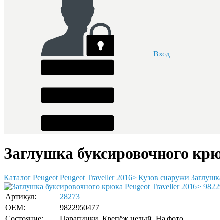
Вход
Заглушка буксировочного крюк
Каталог
Peugeot
Peugeot Traveller 2016>
Кузов снаружи
Заглушк
Артикул:
28273
OEM:
9822950477
Состояние:
Царапинки. Крепёж целый. На фото