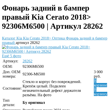
Фонарь задний в бампер
правый Kia Cerato 2018>
92306M6500 | Артикул 28262
Каталог
Kia
Kia Cerato 2018>
Оптика
Фонарь задний в бампер
правый
артикул 28262
Ещё 5 фото
Артикул:
28262
OEM:
92306M6500
Доп. ОЕМ
3 000
92306-M6500
номера:
руб.
В
Стекло и корпус без повреждений.
корзине
Крепёж целый. Подклеен
Состояние:
В
незначительный дефект держателя
корзину
разъёма. На фото
Тип
Бу оригинал
детали: