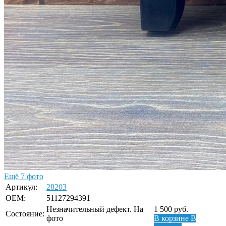
Ещё 7 фото
Артикул:
28203
OEM:
51127294391
Незначительный дефект. На
1 500
руб.
Состояние:
фото
В корзине
В