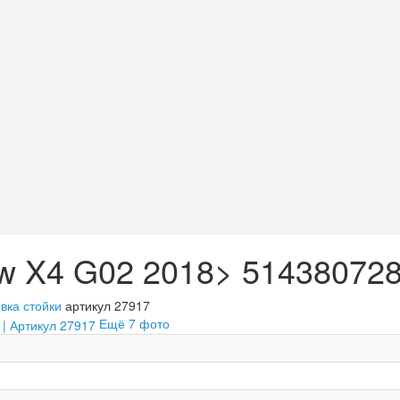
 X4 G02 2018> 5143807283
вка стойки
артикул 27917
Ещё 7 фото