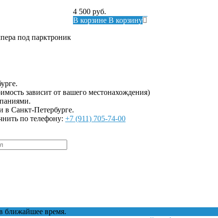
4 500
руб.
В корзине
В корзину
мпера под парктроник
урге.
имость зависит от вашего местонахождения)
мпаниями.
и в Санкт-Петербурге.
чнить по телефону:
+7 (911) 705-74-00
в ближайшее время.