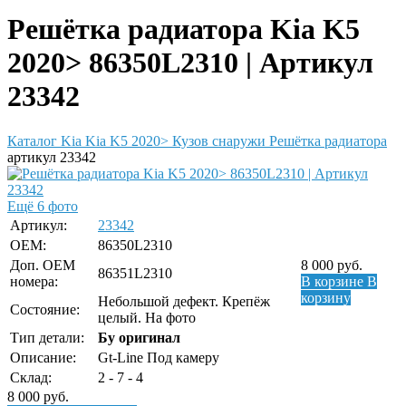
Решётка радиатора Kia K5
2020> 86350L2310 | Артикул
23342
Каталог
Kia
Kia K5 2020>
Кузов снаружи
Решётка радиатора
артикул 23342
Ещё 6 фото
Артикул:
23342
OEM:
86350L2310
Доп. ОЕМ
8 000
руб.
86351L2310
номера:
В корзине
В
корзину
Небольшой дефект. Крепёж
Состояние:
целый. На фото
Тип детали:
Бу оригинал
Описание:
Gt-Line Под камеру
Склад:
2 - 7 - 4
8 000
руб.