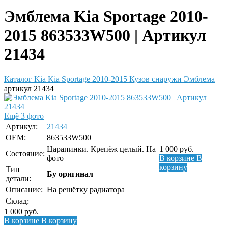
Эмблема Kia Sportage 2010-
2015 863533W500 | Артикул
21434
Каталог
Kia
Kia Sportage 2010-2015
Кузов снаружи
Эмблема
артикул 21434
Ещё 3 фото
Артикул:
21434
OEM:
863533W500
Царапинки. Крепёж целый. На
1 000
руб.
Состояние:
фото
В корзине
В
корзину
Тип
Бу оригинал
детали:
Описание:
На решётку радиатора
Склад:
1 000
руб.
В корзине
В корзину