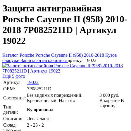
Защита антигравийная
Porsche Cayenne II (958) 2010-
2018 7P0825211D | Артикул
19022
Каталог
Porsche
Porsche Cayenne II (958) 2010-2018
Кузов
снаружи
Защита антигравийная
артикул 19022
Ещё 5 фото
Артикул:
19022
OEM:
7P0825211D
Без видимых повреждений.
3 000
руб.
Состояние:
Крепёж целый. На фото
В корзине
В
корзину
Тип
Бу оригинал
детали:
Описание:
Левая часть
Склад:
2 - 23 - 2