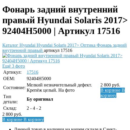
Фонарь задний внутренний
правый Hyundai Solaris 2017>
92404H5000 | Артикул 17516
Каталог
Hyundai
Hyundai Solaris 2017>
Оптика
Фонарь задний
внутренний правый
артикул 17516
Ещё 3 фото
Артикул:
17516
OEM:
92404H5000
Мелкий незначительный дефект.
2 800
руб.
Состояние:
Крепёж целый. На фото
В корзине
В
корзину
Тип
Бу оригинал
детали:
Склад:
2 - 4 - 2
2 800
руб.
В корзине
В корзину
Данный товар в наличии на нашем складе в Санкт-