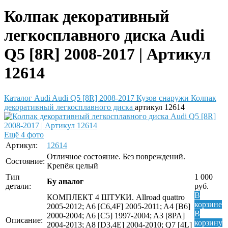
Колпак декоративный
легкосплавного диска Audi
Q5 [8R] 2008-2017 | Артикул
12614
Каталог
Audi
Audi Q5 [8R] 2008-2017
Кузов снаружи
Колпак
декоративный легкосплавного диска
артикул 12614
Ещё 4 фото
Артикул:
12614
Отличное состояние. Без повреждений.
Состояние:
Крепёж целый
Тип
1 000
Бу аналог
детали:
руб.
В
КОМПЛЕКТ 4 ШТУКИ. Allroad quattro
корзине
2005-2012; A6 [C6,4F] 2005-2011; A4 [B6]
В
2000-2004; A6 [C5] 1997-2004; A3 [8PA]
Описание:
корзину
2004-2013; A8 [D3,4E] 2004-2010; Q7 [4L]